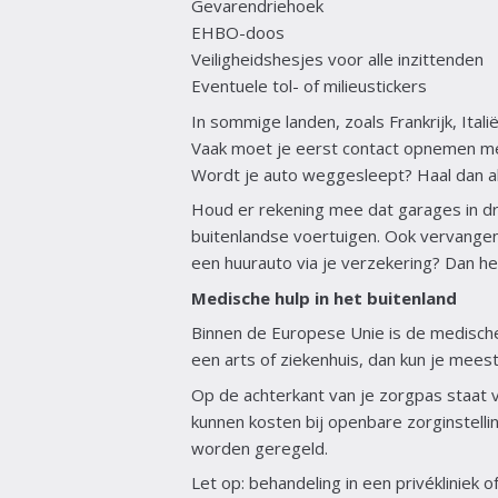
Gevarendriehoek
EHBO-doos
Veiligheidshesjes voor alle inzittenden
Eventuele tol- of milieustickers
In sommige landen, zoals Frankrijk, Ital
Vaak moet je eerst contact opnemen met
Wordt je auto weggesleept? Haal dan alti
Houd er rekening mee dat garages in dru
buitenlandse voertuigen. Ook vervangend
een huurauto via je verzekering? Dan he
Medische hulp in het buitenland
Binnen de Europese Unie is de medische
een arts of ziekenhuis, dan kun je meest
Op de achterkant van je zorgpas staat 
kunnen kosten bij openbare zorginstelli
worden geregeld.
Let op: behandeling in een privékliniek o