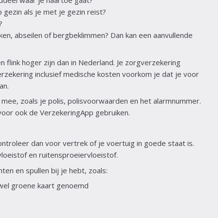
lddeel waar je naartoe gaat?
gezin als je met je gezin reist?
?
uiken, abseilen of bergbeklimmen? Dan kan een aanvullende
 flink hoger zijn dan in Nederland. Je zorgverzekering
verzekering inclusief medische kosten voorkom je dat je voor
an.
mee, zoals je polis, polisvoorwaarden en het alarmnummer.
voor ook de VerzekeringApp gebruiken.
troleer dan voor vertrek of je voertuig in goede staat is.
loeistof en ruitensproeiervloeistof.
en en spullen bij je hebt, zoals:
k wel groene kaart genoemd