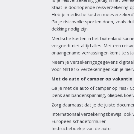
Is je reisverzekering geldig in het were
Staat je doorlopende reisverzekering op 
Heb je medische kosten meeverzekerd
Ga je risicovolle sporten doen, zoals d
dekking nodig zijn.
Medische kosten in het buitenland kunnen
vergoedt niet altijd alles. Met een reis
onaangename verrassingen komt te sta
Neem je verzekeringsgegevens digitaal 
Voor Nh1816-verzekeringen kun je hier
Met de auto of camper op vakantie
Ga je met de auto of camper op reis? Con
Denk aan bandenspanning, oliepeil, koelv
Zorg daarnaast dat je de juiste document
Internationaal verzekeringsbewijs, oo
Europees schadeformulier
Instructieboekje van de auto