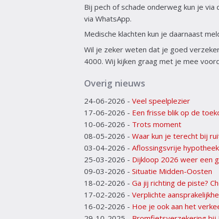
Bij pech of schade onderweg kun je vi
via WhatsApp.
Medische klachten kun je daarnaast me
Wil je zeker weten dat je goed verzek
4000. Wij kijken graag met je mee voord
Overig nieuws
24-06-2026
-
Veel speelplezier
17-06-2026
-
Een frisse blik op de toe
10-06-2026
-
Trots moment
08-05-2026
-
Waar kun je terecht bij ru
03-04-2026
-
Aflossingsvrije hypotheek
25-03-2026
-
Dijkloop 2026 weer een g
09-03-2026
-
Situatie Midden-Oosten
18-02-2026
-
Ga jij richting de piste? C
17-02-2026
-
Verplichte aansprakelijkhe
16-02-2026
-
Hoe je ook aan het verkee
29-10-2025
-
Bromfietsverzekering bij