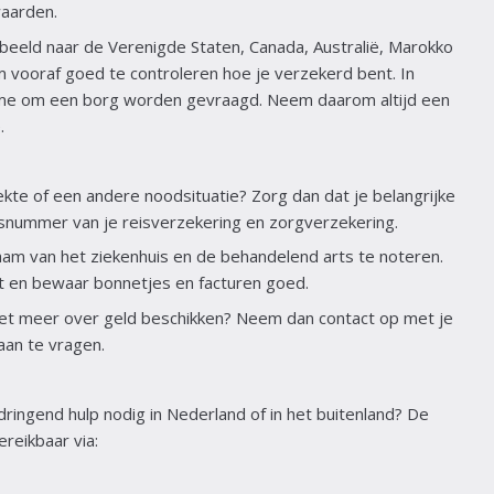
waarden.
rbeeld naar de Verenigde Staten, Canada, Australië, Marokko
om vooraf goed te controleren hoe je verzekerd bent. In
ame om een borg worden gevraagd. Neem daarom altijd een
.
ekte of een andere noodsituatie? Zorg dan dat je belangrijke
lisnummer van je reisverzekering en zorgverzekering.
aam van het ziekenhuis en de behandelend arts te noteren.
t en bewaar bonnetjes en facturen goed.
iet meer over geld beschikken? Neem dan contact op met je
aan te vragen.
ringend hulp nodig in Nederland of in het buitenland? De
reikbaar via: