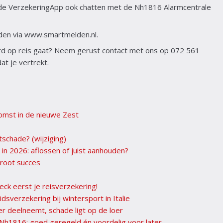
a de VerzekeringApp ook chatten met de Nh1816 Alarmcentrale
lden via www.smartmelden.nl.
erd op reis gaat? Neem gerust contact met ons op 072 561
at je vertrekt.
komst in de nieuwe Zest
itschade? (wijziging)
 in 2026: aflossen of juist aanhouden?
root succes
heck eerst je reisverzekering!
idsverzekering bij wintersport in Italie
r deelneemt, schade ligt op de loer
 Nh1816: goed geregeld én voordelig voor later